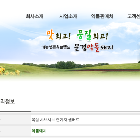
회사소개
사업소개
약돌판매처
고객
목
목살 샤브샤브 연겨자 샐러드
름
약돌돼지