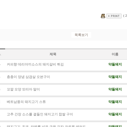
( 2
.
제목
이름
5
커피향 데리야끼소스의 돼지갈비 튀김
약돌돼지
4
층층이 양념 삼겹살 오븐구이
약돌돼지
3
꼬깔 모양 또띠아 말이
약돌돼지
2
베트남풍의 돼지고기 스튜
약돌돼지
1
고추 간장 소스를 곁들인 돼지고기 찹쌀 구이
약돌돼지
0
돼지고기, 치즈, 카레를 넣은 구운 감자 크로켓 샐러드
약돌돼지