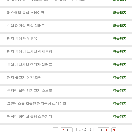
패스츄리 등심 스테이크
약돌돼지
수삼 & 안심 튀심 샐러드
약돌돼지
돼지 등심 매운볶음
약돌돼지
돼지 등심 샤브샤브 야채무침
약돌돼지
목살 샤브샤브 연겨자 샐러드
약돌돼지
돼지 불고기 산약 조림
약돌돼지
무쌈에 올린 돼지고기 소보로
약돌돼지
그린빈스를 곁을인 돼지등심 스테이크
약돌돼지
매콤한 항정살 클램 스파게티
약돌돼지
1
2
3