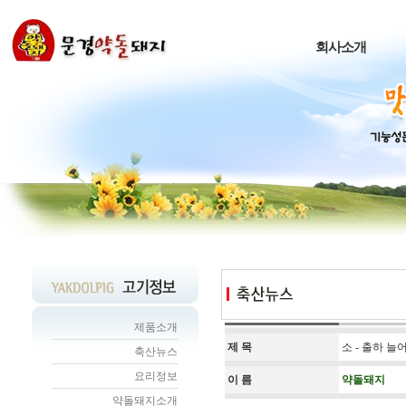
회사소개
제품소개
제 목
소 - 출하 늘
축산뉴스
요리정보
이 름
약돌돼지
약돌돼지소개