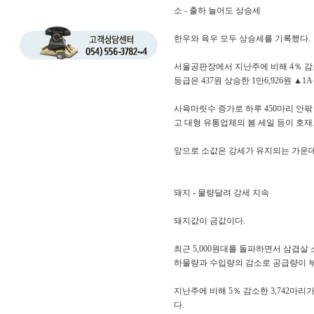
소 - 출하 늘어도 상승세
한우와 육우 모두 상승세를 기록했다.
서울공판장에서 지난주에 비해 4％ 감소한
등급은 437원 상승한 1만6,926원 ▲1
사육마릿수 증가로 하루 450마리 안
고 대형 유통업체의 봄 세일 등이 호재
앞으로 소값은 강세가 유지되는 가운데
돼지 - 물량달려 강세 지속
돼지값이 금값이다.
최근 5,000원대를 돌파하면서 삼겹살
하물량과 수입량의 감소로 공급량이 부
지난주에 비해 5％ 감소한 3,742마리가
다.