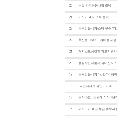
25
농협 양돈공동사업 출범
24
러시아 돼지 소폭 늘어
23
돈육선물시황/소비 꾸준 ‘강
22
축산물 HACCP 판매점 위생
21
돼지소모성질환 지도지원사업
20
농림수산식품부,국내산 돼지
19
돈육선물시황-“반갑다” 행
18
"국산돼지가 국민고기네"
17
돈가, 5월 6천원대 이어 7월
16
돼지고기 육질 등급 의무시